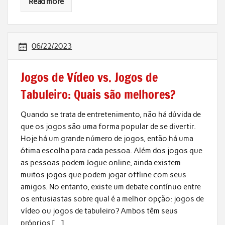
Read more
06/22/2023
Jogos de Vídeo vs. Jogos de
Tabuleiro: Quais são melhores?
Quando se trata de entretenimento, não há dúvida de
que os jogos são uma forma popular de se divertir.
Hoje há um grande número de jogos, então há uma
ótima escolha para cada pessoa. Além dos jogos que
as pessoas podem Jogue online, ainda existem
muitos jogos que podem jogar offline com seus
amigos. No entanto, existe um debate contínuo entre
os entusiastas sobre qual é a melhor opção: jogos de
vídeo ou jogos de tabuleiro? Ambos têm seus
próprios […]