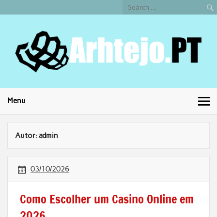
arhtejo.pt
Menu
Autor:
admin
03/10/2026
Como Escolher um Casino Online em
2026