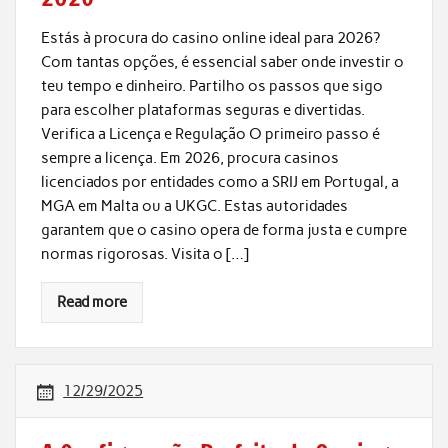
Estás à procura do casino online ideal para 2026?
Com tantas opções, é essencial saber onde investir o
teu tempo e dinheiro. Partilho os passos que sigo
para escolher plataformas seguras e divertidas.
Verifica a Licença e Regulação O primeiro passo é
sempre a licença. Em 2026, procura casinos
licenciados por entidades como a SRIJ em Portugal, a
MGA em Malta ou a UKGC. Estas autoridades
garantem que o casino opera de forma justa e cumpre
normas rigorosas. Visita o […]
Read more
12/29/2025